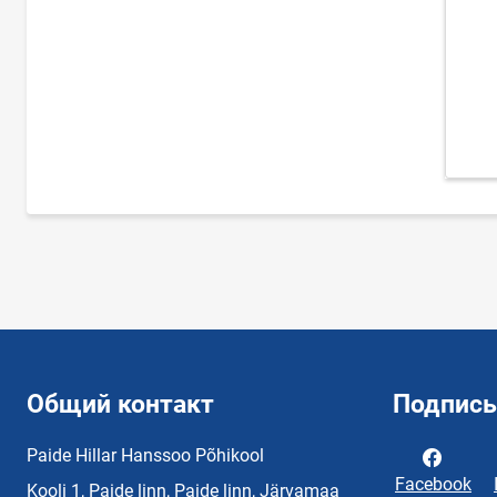
Общий контакт
Подписы
Paide Hillar Hanssoo Põhikool
Facebook
Kooli 1, Paide linn, Paide linn, Järvamaa