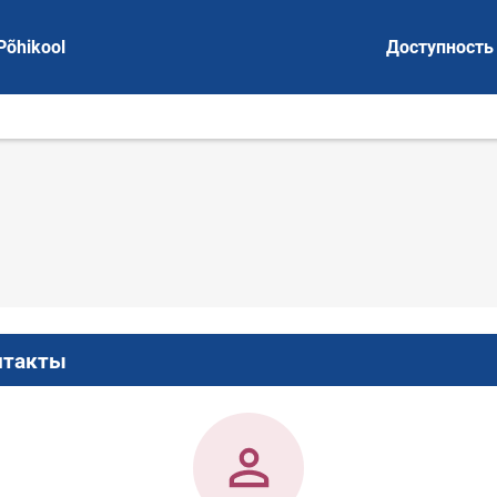
Põhikool
Доступность
нтакты