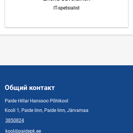
IT-spetsialist
Общий контакт
Paide Hillar Hanssoo Põhikool
Kooli 1, Paide linn, Paide linn, Järvamaa
3850824
kool@paidepk.ee