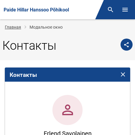
Paide Hillar Hanssoo Põhikool
Поиск
Откр
Строка
Главная
Модальное окно
навигации
Контакты
Контакты
Закрыт
Erlend Savolainen