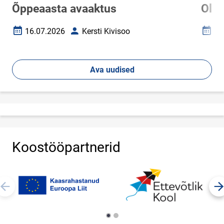
Õppeaasta avaaktus
Ole
16.07.2026
Kersti Kivisoo
19
Loomise kuupäev
Autor
Loomi
Ava uudised
Koostööpartnerid