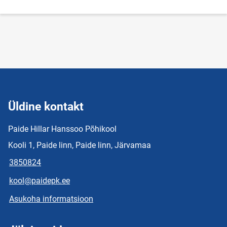
Üldine kontakt
Paide Hillar Hanssoo Põhikool
Kooli 1, Paide linn, Paide linn, Järvamaa
3850824
kool@paidepk.ee
Asukoha informatsioon