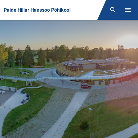
Front page
Paide Hillar Hanssoo Põhikool
Otsing
Menüü