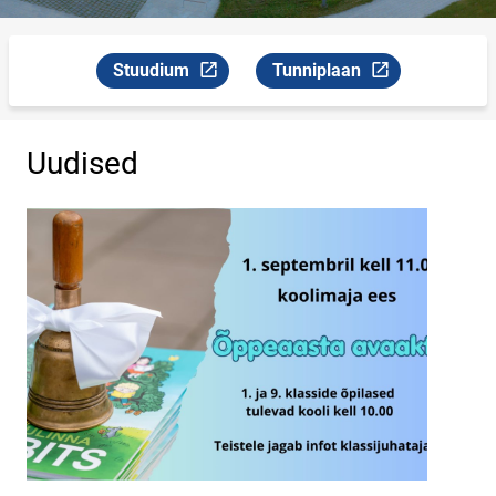
Stuudium
Tunniplaan
Link avaneb uuel leheküljel
Link avaneb uuel leheküljel
Uudised