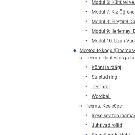
Modül 6: Kültürel v
Modül 7: Kız Öğrenci
Modül 8: Eleştirel D
Modül 9: İlerlemeyi
Modül 10: Uzun Vad
Meetodite kogu (Erasmus+
Teema. Häälestus ja t
Kõnni ja räägi
Suletud ring
Tee järgi
Wordball
Teema. Keeleõpe
Iseseisev töö jaama
Juhtivad rollid
Kirjasõprade klubi