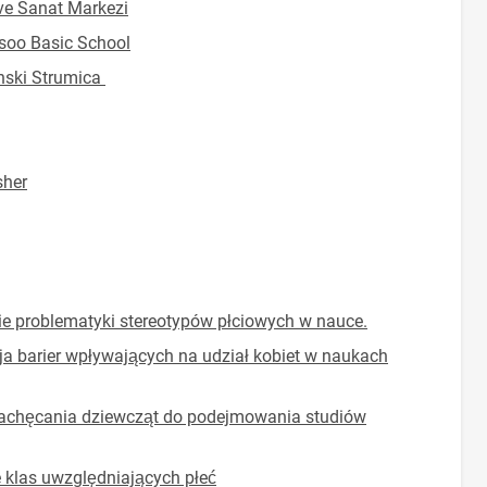
 ve Sanat Markezi
ssoo Basic School
ski Strumica
sher
e problematyki stereotypów płciowych w nauce.
cja barier wpływających na udział kobiet w naukach
 zachęcania dziewcząt do podejmowania studiów
 klas uwzględniających płeć