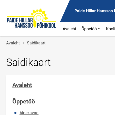
Paide Hillar Hanssoo 
Avaleht
Õppetöö
Kool
Jälglink
Avaleht
Saidikaart
Saidikaart
Avaleht
Õppetöö
Ainekavad