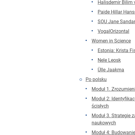
Halisdemir Bilim
Paide Hillar Han
SOU Jane Sandan
VogalOrizontal
Women in Science
Estonia: Krista Fi
Nele Leosk
Ülle Jaakma
Po polsku
Moduł 1. Zrozumieni
Moduł 2: Identyfika
ścisłych
Moduł 3. Strategie
naukowych
Moduł 4: Budowanie