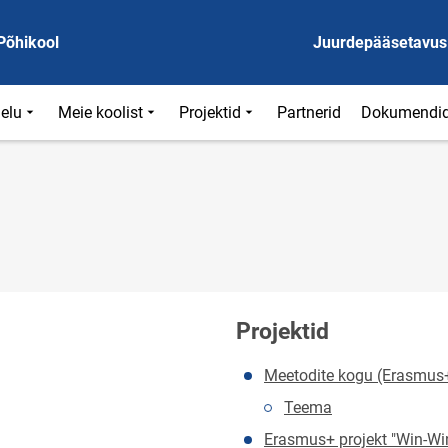
Põhikool
Juurdepääsetavus
ielu
Meie koolist
Projektid
Partnerid
Dokumendi
Projektid
Meetodite kogu (Erasmus+
Teema
Erasmus+ projekt "Win-Win