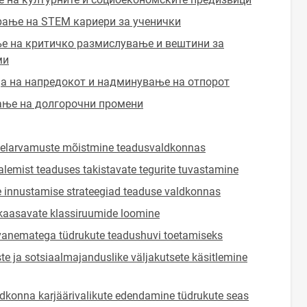
рање на STEM кариери за ученички
е на критичко размислување и вештини за
ми
ја на напредокот и надминување на отпорот
ање на долгорочни промени
 eelarvamuste mõistmine teadusvaldkonnas
alemist teaduses takistavate tegurite tuvastamine
 innustamise strateegiad teaduse valdkonnas
 kaasavate klassiruumide loomine
vanematega tüdrukute teadushuvi toetamiseks
ste ja sotsiaalmajanduslike väljakutsete käsitlemine
konna karjäärivalikute edendamine tüdrukute seas