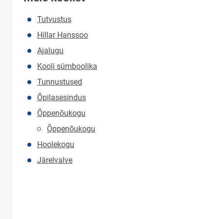
Tutvustus
Hillar Hanssoo
Ajalugu
Kooli sümboolika
Tunnustused
Õpilasesindus
Õppenõukogu
Õppenõukogu
Hoolekogu
Järelvalve