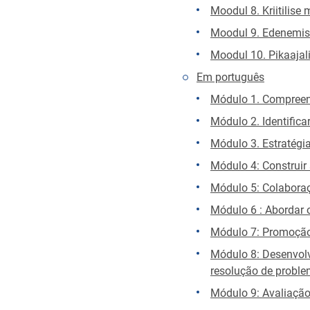
Moodul 8. Kriitilis
Moodul 9. Edenemise
Moodul 10. Pikaajal
Em português
Módulo 1. Compreend
Módulo 2. Identifica
Módulo 3. Estratégia
Módulo 4: Construir
Módulo 5: Colaboraç
Módulo 6 : Abordar 
Módulo 7: Promoção
Módulo 8: Desenvolv
resolução de probl
Módulo 9: Avaliação