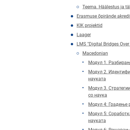
Teema. Häälestus ja t
Erasmuse õpirände akredi
KIK projektid
Laager
LMS "Digital Bridges Over
Macedonian
Mодул 1. Разбирањ
Mодул 2. Идентифи
науката
Модул 3. Стратеги
со наука
Модул 4: Градење 
Mодул 5: Соработк
науката
Модул 6: Решавање