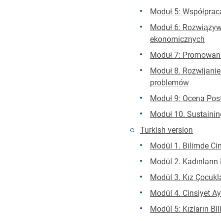
Moduł 5: Współpraca
Moduł 6: Rozwiązyw
ekonomicznych
Moduł 7: Promowani
Moduł 8. Rozwijanie
problemów
Moduł 9: Ocena Pos
Moduł 10. Sustaini
Turkish version
Modül 1. Bilimde Cin
Modül 2. Kadınların 
Modül 3. Kız Çocukla
Modül 4. Cinsiyet Ay
Modül 5: Kızların Bi