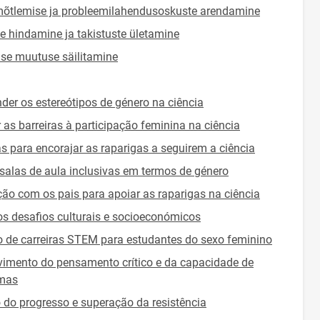
e mõtlemise ja probleemilahendusoskuste arendamine
 hindamine ja takistuste ületamine
ise muutuse säilitamine
er os estereótipos de género na ciência
r as barreiras à participação feminina na ciência
s para encorajar as raparigas a seguirem a ciência
 salas de aula inclusivas em termos de género
ão com os pais para apoiar as raparigas na ciência
os desafios culturais e socioeconómicos
 de carreiras STEM para estudantes do sexo feminino
imento do pensamento crítico e da capacidade de
emas
 do progresso e superação da resistência