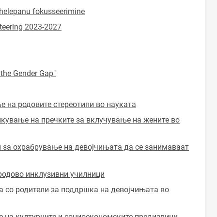
ähelepanu fokusseerimine
teering 2023-2027
 the Gender Gap"
е на родовите стереотипи во науката
кување на пречките за вклучување на жените во
и за охрабрување на девојчињата да се занимаваат
родово инклузивни училници
а со родители за поддршка на девојчињата во
 на културните и социоекономските предизвици