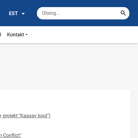
EST
d
Kontakt
 projekt "Kaasav kool")
 Conflict"