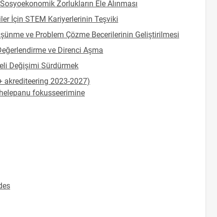
e Sosyoekonomik Zorlukların Ele Alınması
ler İçin STEM Kariyerlerinin Teşviki
üşünme ve Problem Çözme Becerilerinin Geliştirilmesi
 Değerlendirme ve Direnci Aşma
eli Değişimi Sürdürmek
 akrediteering 2023-2027)
ähelepanu fokusseerimine
des