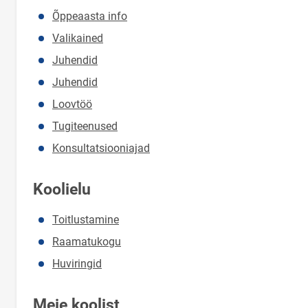
Õppeaasta info
Valikained
Juhendid
Juhendid
Loovtöö
Tugiteenused
Konsultatsiooniajad
Koolielu
Toitlustamine
Raamatukogu
Huviringid
Meie koolist