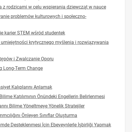
 z rodzicami w celu wspierania dziewcząt w nauce
anie problemów kulturowych i społeczno-
e karier STEM wśród studentek
 umiejętności krytycznego myślenia i rozwiązywania
tępów i Zwalczanie Oporu
ng Long-Term Change
siyet Kalıplarını Anlamak
Bilime Katılımının Önündeki Engellerin Belirlenmesi
rını Bilime Yöneltmeye Yönelik Stratejiler
rımcılığını Önleyen Sınıflar Oluşturma
limde Desteklenmesi İçin Ebeveynlerle İşbirliği Yapmak