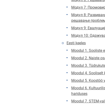
Модул 7: Промови
Модул 8: Развивањ
решавање пробле
Модул 9: Евалуаци
Mодул 10: Одржув
Eesti keeles
Moodul 1. Sooliste
Moodul 2. Naiste os
Moodul 3. Tüdrukute
Moodul 4. Sooliselt
Moodul 5. Koostöö 
Moodul 6. Kultuurili
hariduses
Moodul 7. STEM-vald