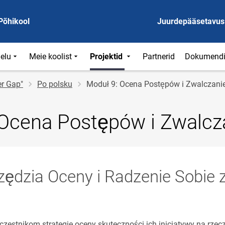
Põhikool
Juurdepääsetavus
ielu
Meie koolist
Projektid
Partnerid
Dokumend
er Gap"
Po polsku
Moduł 9: Ocena Postępów i Zwalczani
 Ocena Postępów i Zwalcz
rzędzia Oceny i Radzenie Sobi
czestnikom strategie oceny skuteczności ich inicjatywy na rz