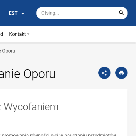
EST
id
Kontakt
e Oporu
anie Oporu
e z Wycofaniem
ecz promowania równości płci w nauczaniu przedmiotów