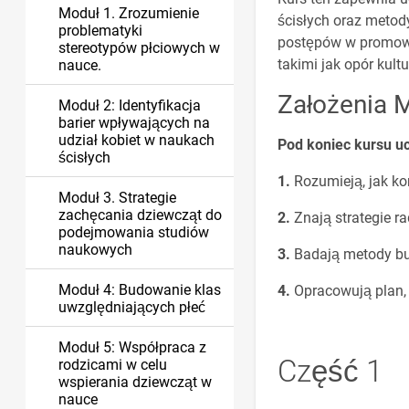
Moduł 1. Zrozumienie
ścisłych oraz metod
problematyki
postępów w promowa
stereotypów płciowych w
takimi jak opór kult
nauce.
Założenia 
Moduł 2: Identyfikacja
barier wpływających na
udział kobiet w naukach
Pod koniec kursu uc
ścisłych
Rozumieją, jak ko
Moduł 3. Strategie
zachęcania dziewcząt do
Znają strategie r
podejmowania studiów
naukowych
Badają metody bu
Moduł 4: Budowanie klas
Opracowują plan,
uwzględniających płeć
Moduł 5: Współpraca z
Część 1
rodzicami w celu
wspierania dziewcząt w
nauce