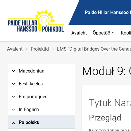
Paide Hillar Hanssoo 
Avaleht
Õppetöö
Kool
Jälglink
Avaleht
Projektid
LMS "Digital Bridges Over the Gend
Moduł 9:
Macedonian
Eesti keeles
Em português
Tytuł: Na
In English
Przegląd
Po polsku
Kurs ten zapewnia u