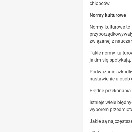
chłopców.
Normy kulturowe
Normy kulturowe to 
przyporządkowywałyb
związanej z naucza
Takie normy kulturo
jakim się spotykają
Podważanie szkodliw
nastawienie u osób 
Błędne przekonania
Istnieje wiele błęd
wyborem przedmiotów
Jakie są najczęstsz