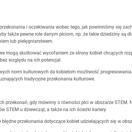
przekonania i oczekiwania wobec tego, jak powinniśmy się za
y także pewne role danym płciom, np. że takie dziedziny są dl
niem lub pielęgniarstwem.
we mogą skutkować wycofaniem ze strony kobiet chcących rozpoc
, bez względu na ich potencjał.
ych norm kulturowych da kobietom możliwość progresowania w w
uznających tradycyjne przekonania kulturowe.
nych przekonań, gdy mówimy o równości płci w obszarze STEM. N
 STEM u dziewcząt, a także na ich ścieżki kariery.
e błędne przekonania dotyczące kobiet udzielających się w ob