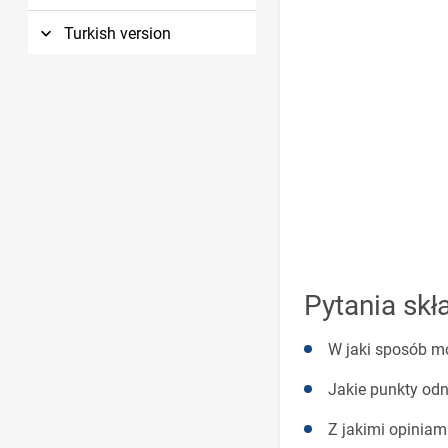
Turkish version
Pytania skła
W jaki sposób mo
Jakie punkty odn
Z jakimi opiniam