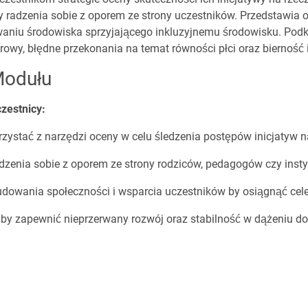
y radzenia sobie z oporem ze strony uczestników. Przedstawia 
niu środowiska sprzyjającego inkluzyjnemu środowisku. Podkre
urowy, błędne przekonania na temat równości płci oraz bierność
Modułu
zestnicy:
rzystać z narzędzi oceny w celu śledzenia postępów inicjatyw na
adzenia sobie z oporem ze strony rodziców, pedagogów czy instyt
dowania społeczności i wsparcia uczestników by osiągnąć cele
 by zapewnić nieprzerwany rozwój oraz stabilność w dążeniu d