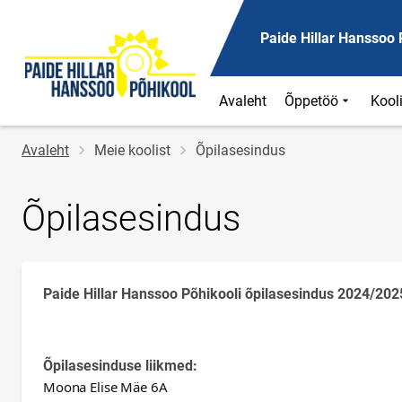
Paide Hillar Hanssoo 
Avaleht
Õppetöö
Kool
Jälglink
Avaleht
Meie koolist
Õpilasesindus
Õpilasesindus
Paide Hillar Hanssoo Põhikooli õpilasesindus 2024/202
Õpilasesinduse liikmed:
Moona Elise Mäe 6A