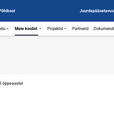
Põhikool
Juurdepääsetavus
ielu
Meie koolist
Projektid
Partnerid
Dokumend
5 õppeaastal