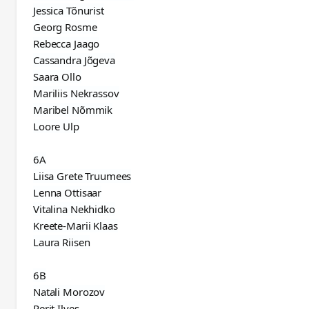
Jessica Tõnurist
Georg Rosme
Rebecca Jaago
Cassandra Jõgeva
Saara Ollo
Mariliis Nekrassov
Maribel Nõmmik
Loore Ulp
6A
Liisa Grete Truumees
Lenna Ottisaar
Vitalina Nekhidko
Kreete-Marii Klaas
Laura Riisen
6B
Natali Morozov
Perit Ilves