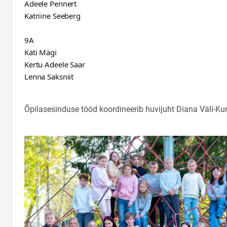
Adeele Pennert
Katriine Seeberg
9A
Käti Mägi
Kertu Adeele Saar
Lenna Saksniit
Õpilasesinduse tööd koordineerib huvijuht Diana Väli-Ku