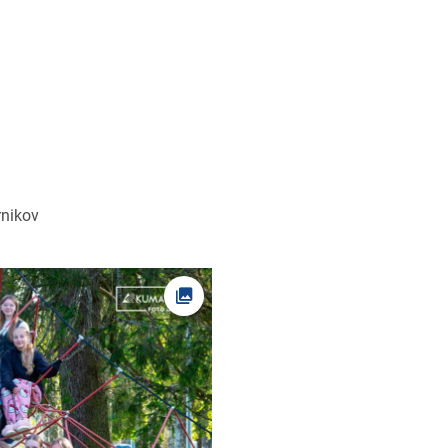
rnikov
Ava foto